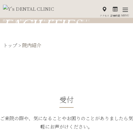
FACILITIES
MENU
アクセス
診療時間
院内紹介｜仙台市若林区で歯科・歯医者をお探しの方はY’s DENTAL CLINICまで
院内紹介
トップ >
院内紹介
受付
ご来院の際や、気になることやお困りのことがありましたら気
軽にお声がけください。